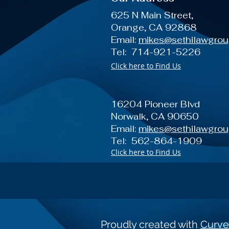
625 N Main Street,
Orange, CA 92868
Email:
mikes@sethilawgro
Tel: 714-921-5226
Click here to Find Us
16204 Pioneer Blvd
Norwalk, CA 90650
Email:
mikes@sethilawgro
Tel: 562-864-1909
Click here to Find Us
Proudly created with
Curve