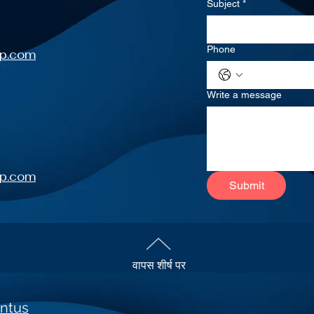
Subject
*
Phone
up.com
Write a message
up.com
Submit
वापस शीर्ष पर
ntus