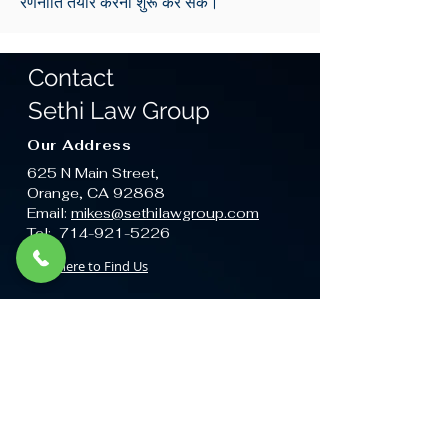
रणनीति तैयार करना शुरू कर सकें।
Contact
Sethi Law Group
Our Address
625 N Main Street,
Orange, CA 92868
Email:
mikes@sethilawgroup.com
Tel: 714-921-5226
Click here to Find Us
16204 Pioneer Blvd
Norwalk, CA 90650
Email:
mikes@sethilawgroup.com
Tel: 562-864-1909
Click here to Find Us